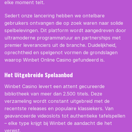
elke moment telt.
Sedert onze lancering hebben we ontelbare
gebruikers ontvangen die op zoek waren naar solide
spelbelevingen. Dit platform wordt aangedreven door
ultramoderne programmatuur en partnerships met
premier leveranciers uit de branche. Duidelijkheid,
oprechtheid en spelgenot vormen de grondslagen
waarop Winbet Online Casino gefundeerd is.
Het Uitgebreide Spelaanbod
Winbet Casino levert een attent gecureerde
bibliotheek van meer dan 2.500 titels. Deze
verzameling wordt constant uitgebreid met de
recentste releases en populaire klassiekers. Van
geavanceerde videoslots tot authentieke tafelspellen
– elke type krijgt bij Winbet de aandacht die het
vereist.