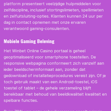
platform presenteert veelzijdige hulpmiddelen voor
zelfdiscipline, inclusief stortingslimieten, spellimieten
en zelfuitsluiting-opties. Klanten kunnen 24 uur per
dag in contact opnemen met onze ervaren
verantwoord gaming-consulenten.
Mobiele Gaming Beleving
Het Winbet Online Casino portaal is geheel
geoptimaliseerd voor smartphone toestellen. De
responsive webpagina conformeert zich vanzelf aan
ieder beeldschermformaat aan, zonder dat
gedownload of installatieprocedures vereist zijn. Of je
toch gebruik maakt van een Android-toestel, iOS
toestel of tablet – de gehele verzameling blijft
bereikbaar met behoud van beeldkwaliteit kwaliteit en
spelbare functies.