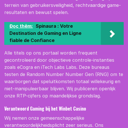
terrein van gebruikersveiligheid, rechtvaardige game-
resultaten en bewust spelen.
Đọc thêm:
Spinaura : Votre
Destination de Gaming en Ligne
fiable de Confiance
Alle titels op ons portaal worden frequent
gecontroleerd door objectieve controle-instanties
zoals eCogra en iTech Labs Labs. Deze bureaus
testen de Random Number Number Gen (RNG) om te
waarborgen dat speluitkomsten totaal willekeurig en
niet-manipuleerbaar blijven. Wij publiceren openlijk
onze RTP-cijfers op maandelijkse grondslag.
Verantwoord Gaming bij het Winbet Casino
Wij nemen onze gemeenschappelijke
verantwoordelijkheidsplicht zeer serieus. Ons