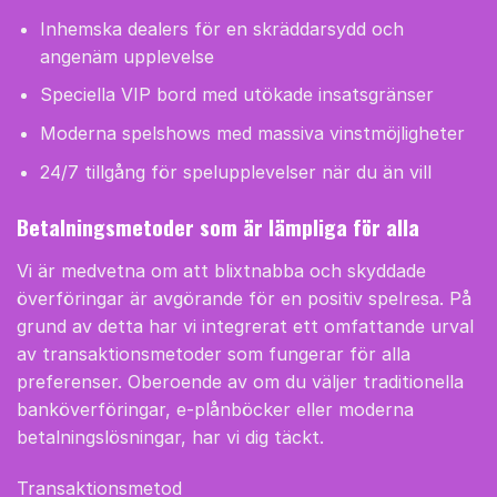
Inhemska dealers för en skräddarsydd och
angenäm upplevelse
Speciella VIP bord med utökade insatsgränser
Moderna spelshows med massiva vinstmöjligheter
24/7 tillgång för spelupplevelser när du än vill
Betalningsmetoder som är lämpliga för alla
Vi är medvetna om att blixtnabba och skyddade
överföringar är avgörande för en positiv spelresa. På
grund av detta har vi integrerat ett omfattande urval
av transaktionsmetoder som fungerar för alla
preferenser. Oberoende av om du väljer traditionella
banköverföringar, e-plånböcker eller moderna
betalningslösningar, har vi dig täckt.
Transaktionsmetod