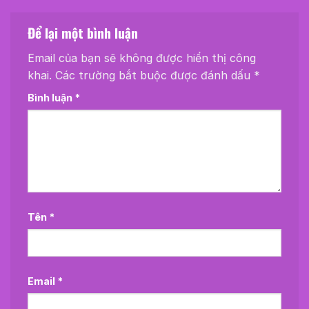
Để lại một bình luận
Email của bạn sẽ không được hiển thị công
khai.
Các trường bắt buộc được đánh dấu
*
Bình luận
*
Tên
*
Email
*