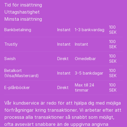
Tid för insättning
Uttagshastighet
Minsta insättning
100
Bankbetalning
Instant
1-3 bankvardag
SEK
100
Trustly
Instant
Instant
SEK
100
Swish
Direkt
Omedelbar
SEK
Betalkort
100
Instant
3-5 bankdagar
(Visa/Mastercard)
SEK
Max till 24
100
E-plånböcker
Direkt
timmar
SEK
Vår kundservice är redo för att hjälpa dig med möjliga
förfrågningar kring transaktioner. Vi arbetar efter att
processa alla transaktioner så snabbt som möjligt,
ofta avsevärt snabbare än de uppgivna angivna