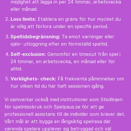
möjlighet att lägga in per 24 timmar, arbetsvecka
eller månad.
Loss limits:
Etablera en gräns för hur mycket du
är villig att förlora under en specifik period.
Speltidsbegränsning:
Ta emot varningar eller
själv- utloggning efter en förinställd speltid.
Self-exclusion:
Genomför en timeout från spel i
24 timmar, en arbetsvecka, en månad eller för
alltid.
Verklighets- check:
Få frekventa påminnelser om
hur vilken tid du har haft sessionen igång.
Vi samverkar också med institutioner som Stödlinjen
för spelmissbruk och Spelpaus.se för att ge
professionell assistans till de individer som kräver det.
Vårt mål är att bygga en långsiktig spelresa där
varenda spelare upplever sig betryggad och väl