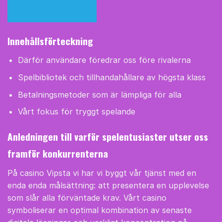
Innehållsförteckning
Därför användare föredrar oss före rivalerna
Spelbibliotek och tillhandahållare av högsta klass
Betalningsmetoder som är lämpliga för alla
Vårt fokus för tryggt spelande
Anledningen till varför spelentusiaster utser oss
framför konkurrenterna
På
casino Vipsta
vi har vi byggt vår tjänst med en
enda enda målsättning: att presentera en upplevelse
som slår alla förväntade krav. Vårt casino
symboliserar en optimal kombination av senaste