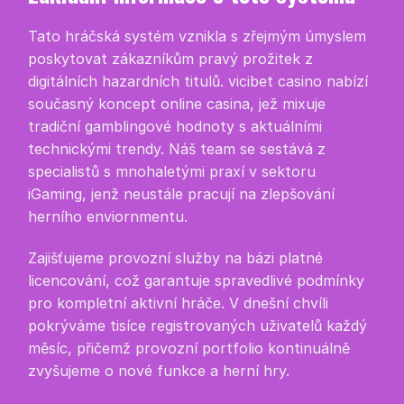
Tato hráčská systém vznikla s zřejmým úmyslem
poskytovat zákazníkům pravý prožitek z
digitálních hazardních titulů.
vicibet casino
nabízí
současný koncept online casina, jež mixuje
tradiční gamblingové hodnoty s aktuálními
technickými trendy. Náš team se sestává z
specialistů s mnohaletými praxí v sektoru
iGaming, jenž neustále pracují na zlepšování
herního enviornmentu.
Zajišťujeme provozní služby na bázi platné
licencování, což garantuje spravedlivé podmínky
pro kompletní aktivní hráče. V dnešní chvíli
pokrýváme tisíce registrovaných uživatelů každý
měsíc, přičemž provozní portfolio kontinuálně
zvyšujeme o nové funkce a herní hry.