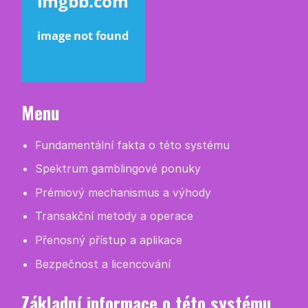
Menu
Fundamentální fakta o této systému
Spektrum gamblingové ponuky
Prémiový mechanismus a výhody
Transakční metody a operace
Přenosný přístup a aplikace
Bezpečnost a licencování
Základní informace o této systému