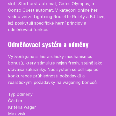
slot, Starburst automat, Gates Olympus, a
Gonzo Quest automat. V kategorii online her
vedou verze Lightning Roulette Rulety a BJ Live,
jež poskytují specifické herní principy a
odměňovací funkce.
Odměňovací systém a odměny
Vytvořili jsme si hierarchický mechanismus
bonusů, který stimuluje nejen fresh, stejně jako
stávající zákazníky. Náš systém se odlišuje od
konkurence průhledností požadavků a
realistickými požadavky na wagering bonusů.
Typ odměny
Částka
Kritéria wager
Max zisk