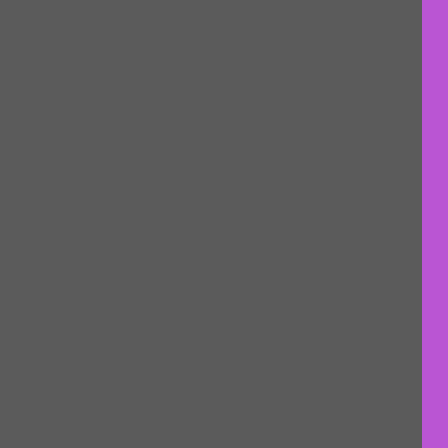
Ch
đế
nội
du