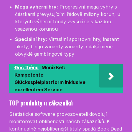
Mega výherní hry:
Progresivní mega výhry s
částkami převyšujícími řádově miliony korun, u
kterých výherní fondy zvyšují se s každou
vsazenou korunou
Speciální hry:
Virtuální sportovní hry, instant
tikety, bingo varianty varianty a další méně
obvyklé gamblingové typy
Đọc thêm:
MonixBet:
Kompetente
Glücksspielplattform inklusive
exzellentem Service
TOP produkty u zákazníků
Statistické software provozovateli dovolují
monitorovat oblíbenosti našich zákazníků. K
kontinuálně nejoblíbenější tituly spadá Book Dead