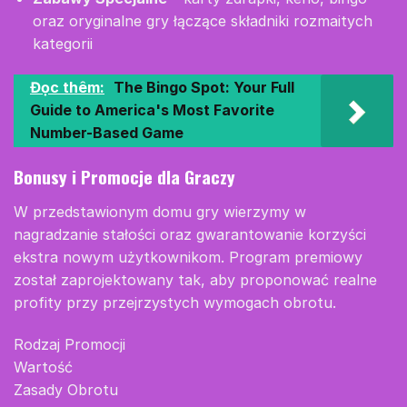
oraz oryginalne gry łączące składniki rozmaitych
kategorii
Đọc thêm:
The Bingo Spot: Your Full
Guide to America's Most Favorite
Number-Based Game
Bonusy i Promocje dla Graczy
W przedstawionym domu gry wierzymy w
nagradzanie stałości oraz gwarantowanie korzyści
ekstra nowym użytkownikom. Program premiowy
został zaprojektowany tak, aby proponować realne
profity przy przejrzystych wymogach obrotu.
Rodzaj Promocji
Wartość
Zasady Obrotu