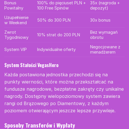
Bonus
100% do pięciuset PLN +
35x (nagroda +
Powitalny
100 Free Spinów
depozyt)
Uzupełnienie
50% do 300 PLN
30x bonus
w Weekend
Zwrot
Bez wymagań
10% strat do 200 PLN
Tygodniowy
obrotu
Negocjowane z
System VIP
Indywidualne oferty
menadżerem
System Stałości VegasHero
Każda postawiona jednostka przechodzi się na
punkty wierności, które można przekształcać na
fundusze nagrodowe, bezpłatne zakręty czy unikalne
nagrody. Dostępny wielopoziomowy system zawiera
rangi od Brązowego po Diamentowy, z każdym
poziomem otwierającym jeszcze lepsze przywileje.
Sposoby Transferów i Wypłaty