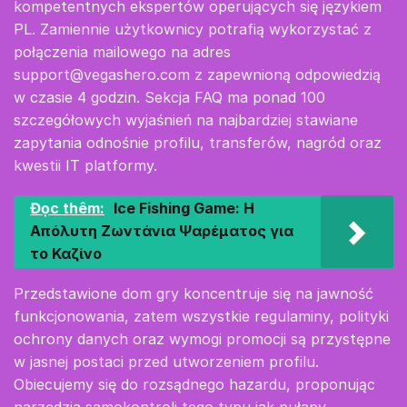
kompetentnych ekspertów operujących się językiem
PL. Zamiennie użytkownicy potrafią wykorzystać z
połączenia mailowego na adres
support@vegashero.com
z zapewnioną odpowiedzią
w czasie 4 godzin. Sekcja FAQ ma ponad 100
szczegółowych wyjaśnień na najbardziej stawiane
zapytania odnośnie profilu, transferów, nagród oraz
kwestii IT platformy.
Đọc thêm:
Ice Fishing Game: Η
Απόλυτη Ζωντάνια Ψαρέματος για
το Καζίνο
Przedstawione dom gry koncentruje się na jawność
funkcjonowania, zatem wszystkie regulaminy, polityki
ochrony danych oraz wymogi promocji są przystępne
w jasnej postaci przed utworzeniem profilu.
Obiecujemy się do rozsądnego hazardu, proponując