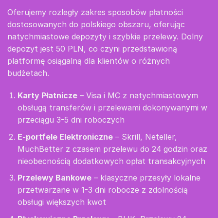
Oferujemy rozległy zakres sposobów płatności
dostosowanych do polskiego obszaru, oferując
natychmiastowe depozyty i szybkie przelewy. Dolny
depozyt jest 50 PLN, co czyni przedstawioną
platformę osiągalną dla klientów o różnych
budżetach.
Karty Płatnicze
– Visa i MC z natychmiastowym
obsługą transferów i przelewami dokonywanymi w
przeciągu 3-5 dni roboczych
E-portfele Elektroniczne
– Skrill, Neteller,
MuchBetter z czasem przelewu do 24 godzin oraz
nieobecnością dodatkowych opłat transakcyjnych
Przelewy Bankowe
– klasyczne przesyły lokalne
przetwarzane w 1-3 dni robocze z zdolnością
obsługi większych kwot