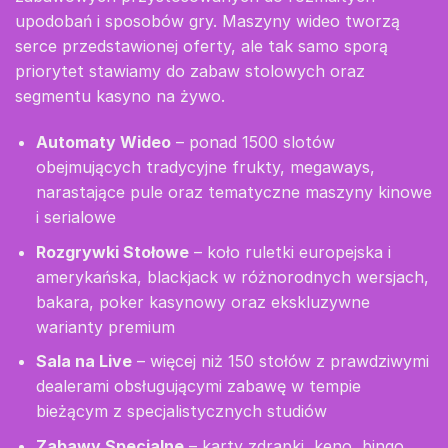
upodobań i sposobów gry. Maszyny wideo tworzą
serce przedstawionej oferty, ale tak samo sporą
priorytet stawiamy do zabaw stolowych oraz
segmentu kasyno na żywo.
Automaty Wideo
– ponad 1500 slotów
obejmujących tradycyjne frukty, megaways,
narastające pule oraz tematyczne maszyny kinowe
i serialowe
Rozgrywki Stołowe
– koło ruletki europejska i
amerykańska, blackjack w różnorodnych wersjach,
bakara, poker kasynowy oraz ekskluzywne
warianty premium
Sala na Live
– więcej niż 150 stołów z prawdziwymi
dealerami obsługującymi zabawę w tempie
bieżącym z specjalistycznych studiów
Zabawy Specjalne
– karty zdrapki, keno, bingo