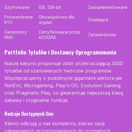
Szyfrowanie
SSL 128-bit
Zaimplementowane
Potwierdzenie
Obowiązkowa dla
Działająca
KYC
wypłat
Generatory
Certyfikowane przez
Zatwierdzone
RNG
eCOGRA
Portfolio Tytułów i Dostawcy Oprogramowania
Nasze kasyno proponuje zbiór przekraczającą 2000
tytułów od szanowanych twórców programów.
Współpracujemy z podobnymi gigantami sektora jak
NetEnt, Microgaming, Play’n GO, Evolution Gaming
oraz Pragmatic Play, co gwarantuje najwyższą klasę
zabawy i oryginalne funkcje.
Rodzaje Dostępnych Gier
Klienci odkryją u nas kompletny zakres opcji
zabawowych przystosowanych do rozmaitych