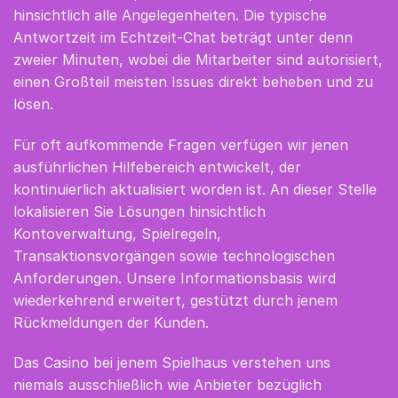
hinsichtlich alle Angelegenheiten. Die typische
Antwortzeit im Echtzeit-Chat beträgt unter denn
zweier Minuten, wobei die Mitarbeiter sind autorisiert,
einen Großteil meisten Issues direkt beheben und zu
lösen.
Für oft aufkommende Fragen verfügen wir jenen
ausführlichen Hilfebereich entwickelt, der
kontinuierlich aktualisiert worden ist. An dieser Stelle
lokalisieren Sie Lösungen hinsichtlich
Kontoverwaltung, Spielregeln,
Transaktionsvorgängen sowie technologischen
Anforderungen. Unsere Informationsbasis wird
wiederkehrend erweitert, gestützt durch jenem
Rückmeldungen der Kunden.
Das Casino bei jenem Spielhaus verstehen uns
niemals ausschließlich wie Anbieter bezüglich