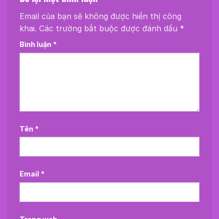
Email của bạn sẽ không được hiển thị công
khai.
Các trường bắt buộc được đánh dấu
*
Bình luận
*
Tên
*
Email
*