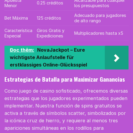
Apuesta
Alcanzable para cualquier
0.25 créditos
Menor
los presupuestos
Adecuado para jugadores
Bet Máxima
125 créditos
de alto rango
Característica
Giros Gratis y
Multiplicadores hasta x5
Especial
Expediciones
Đọc thêm:
NovaJackpot – Eure
wichtigste Anlaufstelle für
erstklassiges Online-Glücksspiel
Estrategias de Batalla para Maximizar Ganancias
Como juego de casino sofisticado, ofrecemos diversas
estrategias que los jugadores experimentados pueden
implementar. Nuestra función de spins gratuitos se
activa a través de símbolos scatter, simbolizados por
la icónica cruz de hierro, y requiere al menos tres
apariciones simultáneas en los rodillos para