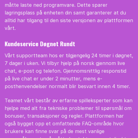
måtte laste ned programvare. Dette sparer
lagringsplass på enheten din samt garanterer at du
alltid har tilgang til den siste versjonen av plattformen
vårt.
Kundeservice Døgnet Rundt
Vårt supportteam hos er tilgjengelig 24 timer i døgnet,
7 dager i uken. Vi tilbyr hjelp på norsk gjennom live
chat, e-post og telefon. Gjennomsnittlig responstid
på live chat er under 2 minutter, mens e-
posthenvendelser normalt blir besvart innen 4 timer.
Teamet vårt består av erfarne spilleksperter som kan
hjelpe med alt fra tekniske problemer til spørsmål om
bonuser, transaksjoner og regler. Plattformen har
også bygget opp et omfattende FAQ-område hvor
brukere kan finne svar på de mest vanlige