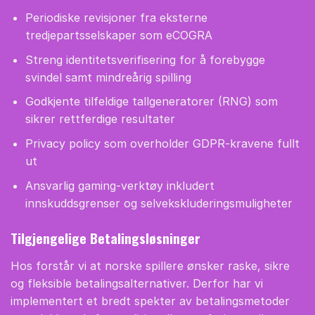
Periodiske revisjoner fra eksterne
tredjepartsselskaper som eCOGRA
Streng identitetsverifisering for å forebygge
svindel samt mindreårig spilling
Godkjente tilfeldige tallgeneratorer (RNG) som
sikrer rettferdige resultater
Privacy policy som overholder GDPR-kravene fullt
ut
Ansvarlig gaming-verktøy inkludert
innskuddsgrenser og selvekskluderingsmuligheter
Tilgjengelige Betalingsløsninger
Hos forstår vi at norske spillere ønsker raske, sikre
og fleksible betalingsalternativer. Derfor har vi
implementert et bredt spekter av betalingsmetoder