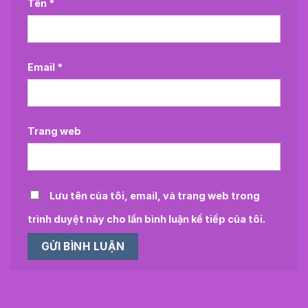
Tên
*
Email
*
Trang web
Lưu tên của tôi, email, và trang web trong
trình duyệt này cho lần bình luận kế tiếp của tôi.