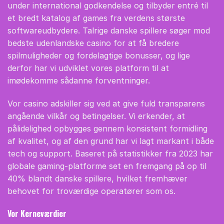
under international godkendelse og tilbyder entré til
et bredt katalog af games fra verdens største
softwareudbydere. Talrige danske spillere søger mod
bedste udenlandske casino
for at få bredere
spilmuligheder og fordelagtige bonusser, og lige
derfor har vi udviklet vores platform til at
imødekomme sådanne forventninger.
Vor casino adskiller sig ved at give fuld transparens
angående vilkår og betingelser. Vi erkender, at
pålidelighed opbygges gennem konsistent formidling
af kvalitet, og af den grund har vi lagt markant i både
tech og support. Baseret på statistikker fra 2023 har
globale gaming-platforme set en fremgang på op til
40% blandt danske spillere, hvilket fremhæver
behovet for troværdige operatører som os.
Vor Kerneværdier