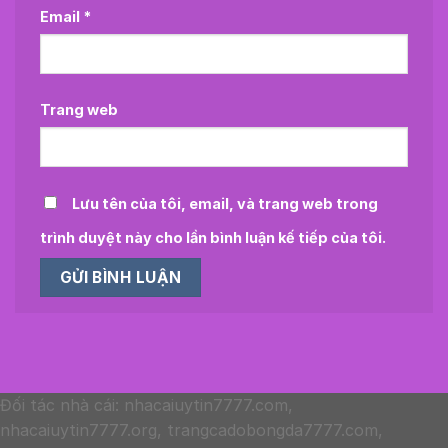
Email
*
Trang web
Lưu tên của tôi, email, và trang web trong
trình duyệt này cho lần bình luận kế tiếp của tôi.
Đối tác nhà cái: nhacaiuytin7777.com,
nhacaiuytin7777.org, trangcadobongda7777.com,