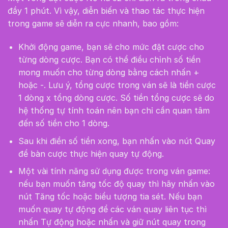
đầy 1 phút. Vì vậy, diễn biến và thao tác thực hiện
trong game sẽ diễn ra cực nhanh, bao gồm:
Khởi động game, bạn sẽ cho mức đặt cược cho
từng dòng cược. Bạn có thể điều chỉnh số tiền
mong muốn cho từng dòng bằng cách nhấn +
hoặc -. Lưu ý, tổng cược trong ván sẽ là tiền cược
1 dòng x tổng dòng cược. Số tiền tổng cược sẽ do
hệ thống tự tính toán nên bạn chỉ cần quan tâm
đến số tiền cho 1 dòng.
Sau khi điền số tiền xong, bạn nhấn vào nút Quay
để bàn cược thực hiện quay tự động.
Một vài tính năng sử dụng được trong ván game:
nếu bạn muốn tăng tốc độ quay thì hãy nhấn vào
nút Tăng tốc hoặc biểu tượng tia sét. Nếu bạn
muốn quay tự động để các ván quay liên tục thì
nhấn Tự động hoặc nhấn và giữ nút quay trong