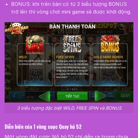
BONUS: khi trên bàn có từ 3 biểu tượng BONUS
trở lên thì vòng chơi mini game sẽ được khởi động.
3 biểu tượng đặc biệt WILD, FREE SPIN và BONUS
Diễn biến của 1 vòng cược Quay hũ 52
Một vòng đặt cược Nổ hũ 52 chỉ diễn ra trong chưa