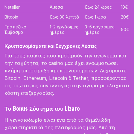
Neteller
Άμεσα
Έως 24 ώρες
10€
Bitcoin
Έως 30 λεπτά
Έως 1 ώρα
20€
Τραπεζικό
1-2 εργάσιμες
3-5 εργάσιμες
50€
Έμβασμα
ημέρες
ημέρες
Κρυπτονομίσματα και Σύγχρονες Λύσεις
Για τους παίκτες που προτιμούν την ανωνυμία και
την ταχύτητα, το casino μας έχει ενσωματώσει
πλήρη υποστήριξη κρυπτονομισμάτων. Δεχόμαστε
Bitcoin, Ethereum, Litecoin & Tether, προσφέροντας
τις ταχύτερες συναλλαγές στην αγορά με ελάχιστα
κόστη επεξεργασίας.
Το Bonus Σύστημα του Lizaro
Η γενναιοδωρία είναι ένα από τα θεμελιώδη
χαρακτηριστικά της πλατφόρμας μας. Από τη