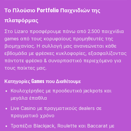
Το Πλούσιο Portfolio Παιχνιδιών της
πλατφόρμας
Στο Lizaro προσφέρουμε πάνω από 2.500 παιχνίδια
games από τους κορυφαίους προμηθευτές της
βιομηχανίας. Η συλλογή μας ανανεώνεται κάθε
εβδομάδα με φρέσκες κυκλοφορίες, εξασφαλίζοντας
πάντοτε φρέσκο & συναρπαστικό περιεχόμενο για
τους παίκτες μας.
Κατηγορίες Games που Διαθέτουμε
Κουλοχέρηδες με προοδευτικά jackpots και
μεγάλα έπαθλα
Live Casino με πραγματικούς dealers σε
πραγματικό χρόνο
Τραπέζια Blackjack, Roulette και Baccarat με