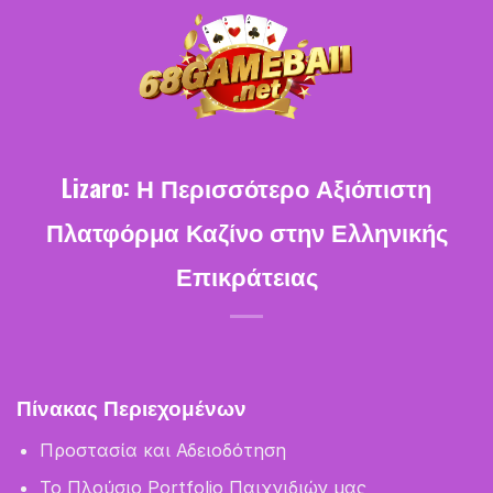
Chuyển
đến
nội
dung
Lizaro: Η Περισσότερο Αξιόπιστη
Πλατφόρμα Καζίνο στην Ελληνικής
Επικράτειας
Πίνακας Περιεχομένων
Προστασία και Αδειοδότηση
Το Πλούσιο Portfolio Παιχνιδιών μας