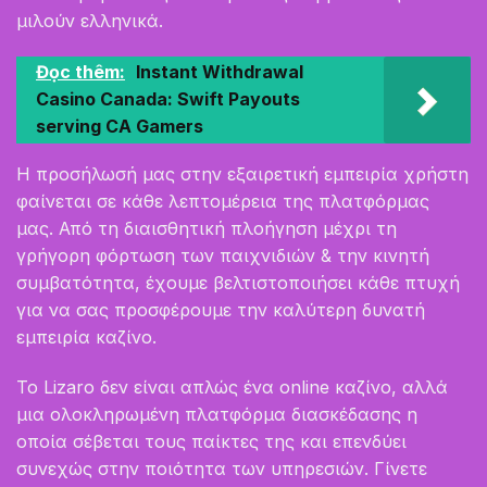
μιλούν ελληνικά.
Đọc thêm:
Instant Withdrawal
Casino Canada: Swift Payouts
serving CA Gamers
Η προσήλωσή μας στην εξαιρετική εμπειρία χρήστη
φαίνεται σε κάθε λεπτομέρεια της πλατφόρμας
μας. Από τη διαισθητική πλοήγηση μέχρι τη
γρήγορη φόρτωση των παιχνιδιών & την κινητή
συμβατότητα, έχουμε βελτιστοποιήσει κάθε πτυχή
για να σας προσφέρουμε την καλύτερη δυνατή
εμπειρία καζίνο.
Το Lizaro δεν είναι απλώς ένα online καζίνο, αλλά
μια ολοκληρωμένη πλατφόρμα διασκέδασης η
οποία σέβεται τους παίκτες της και επενδύει
συνεχώς στην ποιότητα των υπηρεσιών. Γίνετε