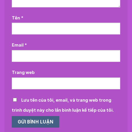
Tên
*
Email
*
Trang web
Lưu tên của tôi, email, và trang web trong
trình duyệt này cho lần bình luận kế tiếp của tôi.