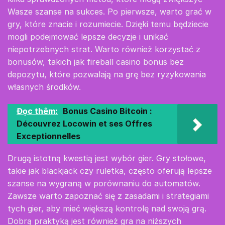
Wasze szanse na sukces. Po pierwsze, warto grać w
gry, które znacie i rozumiecie. Dzięki temu będziecie
mogli podejmować lepsze decyzje i unikać
niepotrzebnych strat. Warto również korzystać z
bonusów, takich jak fireball casino bonus bez
depozytu, które pozwalają na grę bez ryzykowania
własnych środków.
Đọc thêm:
Bonus Casino Bitcoin :
Découvrez Locowin et ses Offres
Exceptionnelles
Drugą istotną kwestią jest wybór gier. Gry stołowe,
takie jak blackjack czy ruletka, często oferują lepsze
szanse na wygraną w porównaniu do automatów.
Zawsze warto zapoznać się z zasadami i strategiami
tych gier, aby mieć większą kontrolę nad swoją grą.
Dobrą praktyką jest również gra na niższych