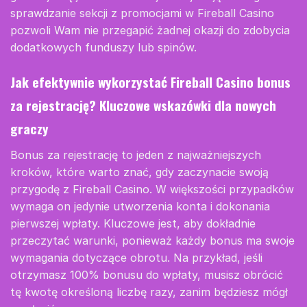
sprawdzanie sekcji z promocjami w Fireball Casino
pozwoli Wam nie przegapić żadnej okazji do zdobycia
dodatkowych funduszy lub spinów.
Jak efektywnie wykorzystać Fireball Casino bonus
za rejestrację? Kluczowe wskazówki dla nowych
graczy
Bonus za rejestrację to jeden z najważniejszych
kroków, które warto znać, gdy zaczynacie swoją
przygodę z Fireball Casino. W większości przypadków
wymaga on jedynie utworzenia konta i dokonania
pierwszej wpłaty. Kluczowe jest, aby dokładnie
przeczytać warunki, ponieważ każdy bonus ma swoje
wymagania dotyczące obrotu. Na przykład, jeśli
otrzymasz 100% bonusu do wpłaty, musisz obrócić
tę kwotę określoną liczbę razy, zanim będziesz mógł