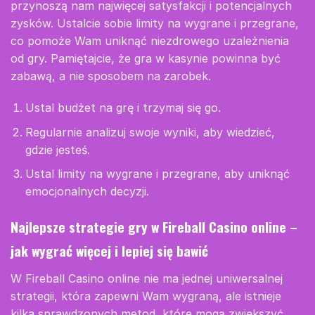
przynoszą nam najwięcej satysfakcji i potencjalnych
zysków. Ustalcie sobie limity na wygrane i przegrane,
co pomoże Wam uniknąć niezdrowego uzależnienia
od gry. Pamiętajcie, że gra w kasynie powinna być
zabawą, a nie sposobem na zarobek.
Ustal budżet na grę i trzymaj się go.
Regularnie analizuj swoje wyniki, aby wiedzieć,
gdzie jesteś.
Ustal limity na wygrane i przegrane, aby uniknąć
emocjonalnych decyzji.
Najlepsze strategie gry w Fireball Casino online –
jak wygrać więcej i lepiej się bawić
W Fireball Casino online nie ma jednej uniwersalnej
strategii, która zapewni Wam wygraną, ale istnieje
kilka sprawdzonych metod, które mogą zwiększyć