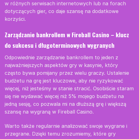
w różnych serwisach internetowych lub na forach
dotyczących gier, co daje szansę na dodatkowe
korzyści.
Zarządzanie bankrollem w Fireball Casino – klucz
do sukcesu i długoterminowych wygranych
Odpowiednie zarządzanie bankrollem to jeden z
najważniejszych aspektów gry w kasynie, który
często bywa pomijany przez wielu graczy. Ustalenie
budżetu na grę jest kluczowe, aby nie ryzykować
więcej, niż jesteśmy w stanie stracić. Osobiście staram
się nie wydawać więcej niż 5% mojego budżetu na
jedną sesję, co pozwala mi na dłuższą grę i większą
szansę na wygraną w Fireball Casino.
Warto także regularnie analizować swoje wygrane i
przegrane. Dzięki temu zrozumiemy, które gry