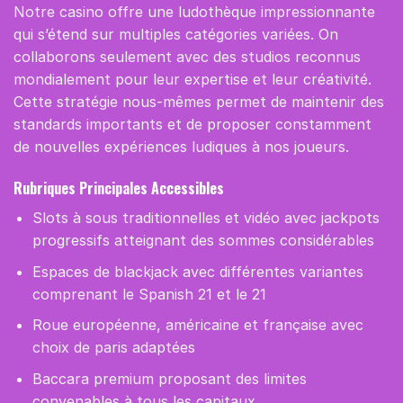
Notre casino offre une ludothèque impressionnante
qui s’étend sur multiples catégories variées. On
collaborons seulement avec des studios reconnus
mondialement pour leur expertise et leur créativité.
Cette stratégie nous-mêmes permet de maintenir des
standards importants et de proposer constamment
de nouvelles expériences ludiques à nos joueurs.
Rubriques Principales Accessibles
Slots à sous traditionnelles et vidéo avec jackpots
progressifs atteignant des sommes considérables
Espaces de blackjack avec différentes variantes
comprenant le Spanish 21 et le 21
Roue européenne, américaine et française avec
choix de paris adaptées
Baccara premium proposant des limites
convenables à tous les capitaux