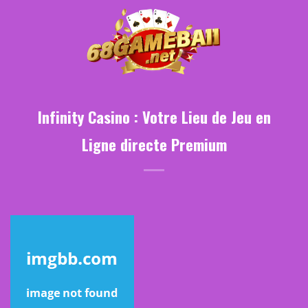
Chuyển
đến
nội
dung
Infinity Casino : Votre Lieu de Jeu en
Ligne directe Premium