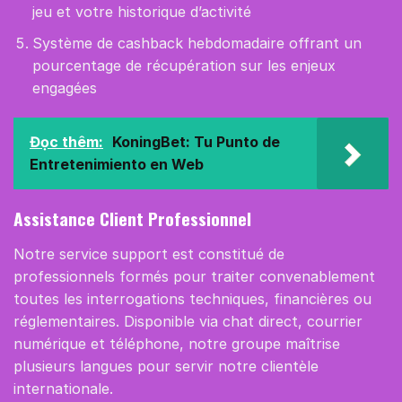
jeu et votre historique d’activité
Système de cashback hebdomadaire offrant un
pourcentage de récupération sur les enjeux
engagées
Đọc thêm:
KoningBet: Tu Punto de
Entretenimiento en Web
Assistance Client Professionnel
Notre service support est constitué de
professionnels formés pour traiter convenablement
toutes les interrogations techniques, financières ou
réglementaires. Disponible via chat direct, courrier
numérique et téléphone, notre groupe maîtrise
plusieurs langues pour servir notre clientèle
internationale.