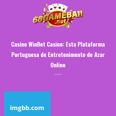
Chuyển
đến
nội
dung
Casino WinBet Casino: Esta Plataforma
Portuguesa de Entretenimento de Azar
Online