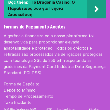
Đọc thêm:
Τo Dragonia Casino: Ο
Παράδεισος σου για Γνήσια
Διασκέδαση
Formas de Pagamento Aceites
A gerência financeira na a nossa plataforma foi
desenvolvida para proporcionar elevada
adaptabilidade e proteção. Todos os créditos e
retiradas são processados via de ligações protegidas
com tecnologia SSL de 256 bit, respeitando as
guidelines da Payment Card Indústria Data Segurança
Standard (PCI DSS).
Forma de Depósito
Depósito Mínimo
Tempo de Processamento
Taxa Incidente
MB (Referência MB)
€10
Instantâneo
Grátis