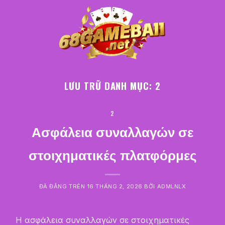
uyển
n
ng
LƯU TRỮ DANH MỤC:
2
2
Ασφάλεια συναλλαγών σε
στοιχηματικές πλατφόρμες
ĐÃ ĐĂNG TRÊN
16 THÁNG 2, 2026
BỞI
ADMLNLX
Η ασφάλεια συναλλαγών σε στοιχηματικές