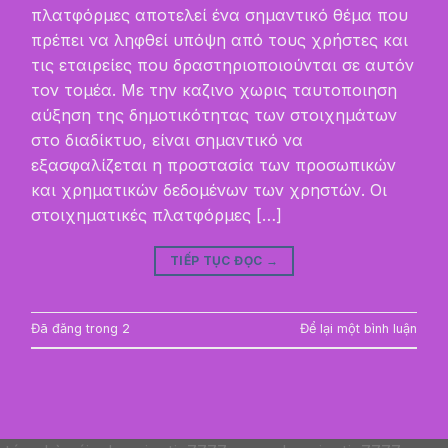
πλατφόρμες αποτελεί ένα σημαντικό θέμα που
πρέπει να ληφθεί υπόψη από τους χρήστες και
τις εταιρείες που δραστηριοποιούνται σε αυτόν
τον τομέα. Με την καζινο χωρις ταυτοποιηση
αύξηση της δημοτικότητας των στοιχημάτων
στο διαδίκτυο, είναι σημαντικό να
εξασφαλίζεται η προστασία των προσωπικών
και χρηματικών δεδομένων των χρηστών. Οι
στοιχηματικές πλατφόρμες […]
TIẾP TỤC ĐỌC
→
Đã đăng trong
2
Để lại một bình luận