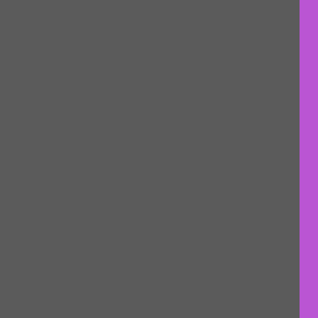
Ch
đế
nội
du