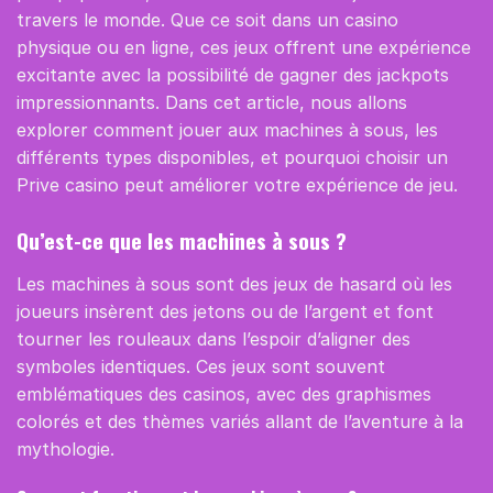
travers le monde. Que ce soit dans un casino
physique ou en ligne, ces jeux offrent une expérience
excitante avec la possibilité de gagner des jackpots
impressionnants. Dans cet article, nous allons
explorer comment jouer aux machines à sous, les
différents types disponibles, et pourquoi choisir un
Prive casino
peut améliorer votre expérience de jeu.
Qu’est-ce que les machines à sous ?
Les machines à sous sont des jeux de hasard où les
joueurs insèrent des jetons ou de l’argent et font
tourner les rouleaux dans l’espoir d’aligner des
symboles identiques. Ces jeux sont souvent
emblématiques des casinos, avec des graphismes
colorés et des thèmes variés allant de l’aventure à la
mythologie.