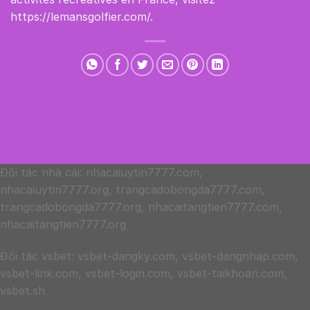
https://lemansgolfier.com/
.
Đối tác nhà cái: nhacaiuytin7777.com,
nhacaiuytin7777.org, trangcadobongda7777.com,
trangcadobongda7777.org, nhacaitangtien7777.com,
nhacaitangtien7777.org
Đối tác vsbet: vsbet-dangky.com, vsbet-dangnhap.com,
vsbet-link.com, vsbet-login.com, vsbet-taikhoan.com,
vsbet.sh