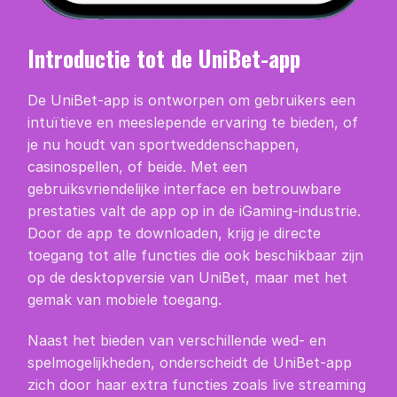
Introductie tot de UniBet-app
De UniBet-app is ontworpen om gebruikers een
intuïtieve en meeslepende ervaring te bieden, of
je nu houdt van sportweddenschappen,
casinospellen, of beide. Met een
gebruiksvriendelijke interface en betrouwbare
prestaties valt de app op in de iGaming-industrie.
Door de app te downloaden, krijg je directe
toegang tot alle functies die ook beschikbaar zijn
op de desktopversie van UniBet, maar met het
gemak van mobiele toegang.
Naast het bieden van verschillende wed- en
spelmogelijkheden, onderscheidt de UniBet-app
zich door haar extra functies zoals live streaming