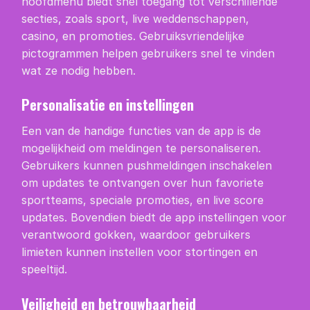
hoofdmenu biedt snel toegang tot verschillende
secties, zoals sport, live weddenschappen,
casino, en promoties. Gebruiksvriendelijke
pictogrammen helpen gebruikers snel te vinden
wat ze nodig hebben.
Personalisatie en instellingen
Een van de handige functies van de app is de
mogelijkheid om meldingen te personaliseren.
Gebruikers kunnen pushmeldingen inschakelen
om updates te ontvangen over hun favoriete
sportteams, speciale promoties, en live score
updates. Bovendien biedt de app instellingen voor
verantwoord gokken, waardoor gebruikers
limieten kunnen instellen voor stortingen en
speeltijd.
Veiligheid en betrouwbaarheid