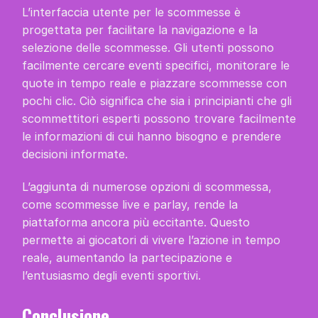
L’interfaccia utente per le scommesse è
progettata per facilitare la navigazione e la
selezione delle scommesse. Gli utenti possono
facilmente cercare eventi specifici, monitorare le
quote in tempo reale e piazzare scommesse con
pochi clic. Ciò significa che sia i principianti che gli
scommettitori esperti possono trovare facilmente
le informazioni di cui hanno bisogno e prendere
decisioni informate.
L’aggiunta di numerose opzioni di scommessa,
come scommesse live e parlay, rende la
piattaforma ancora più eccitante. Questo
permette ai giocatori di vivere l’azione in tempo
reale, aumentando la partecipazione e
l’entusiasmo degli eventi sportivi.
Conclusione