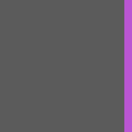
Ch
đế
nội
du