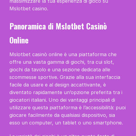
massimizzare la tua esperienza di gioco su
Mslotbet casino
.
Panoramica di Mslotbet Casinò
Online
Mslotbet casinò online è una piattaforma che
offre una vasta gamma di giochi, tra cui slot,
giochi da tavolo e una sezione dedicata alle
scommesse sportive. Grazie alla sua interfaccia
facile da usare e al design accattivante, è
diventato rapidamente un’opzione preferita tra i
giocatori italiani. Uno dei vantaggi principali di
utilizzare questa piattaforma è l’accessibilità: puoi
giocare facilmente da qualsiasi dispositivo, sia
esso un computer, un tablet o uno smartphone.