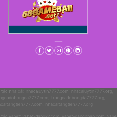
 tác nhà cái: nhacaiuytin7777.com, nhacaiuytin7777.org,
angcadobongda7777.com, trangcadobongda7777.org,
caitangtien7777.com, nhacaitangtien7777.org
 tác vsbet: vsbet-dangky.com, vsbet-dangnhap.com, vsbe