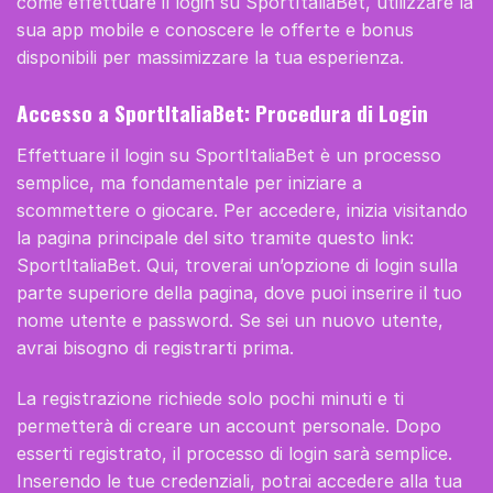
come effettuare il login su SportItaliaBet, utilizzare la
sua app mobile e conoscere le offerte e bonus
disponibili per massimizzare la tua esperienza.
Accesso a SportItaliaBet: Procedura di Login
Effettuare il login su SportItaliaBet è un processo
semplice, ma fondamentale per iniziare a
scommettere o giocare. Per accedere, inizia visitando
la pagina principale del sito tramite questo link:
SportItaliaBet
. Qui, troverai un’opzione di login sulla
parte superiore della pagina, dove puoi inserire il tuo
nome utente e password. Se sei un nuovo utente,
avrai bisogno di registrarti prima.
La registrazione richiede solo pochi minuti e ti
permetterà di creare un account personale. Dopo
esserti registrato, il processo di login sarà semplice.
Inserendo le tue credenziali, potrai accedere alla tua