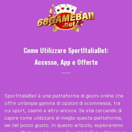
Chuyển
đến
nội
dung
Come Utilizzare SportItaliaBet:
Accesso, App e Offerte
SportItaliaBet è una piattaforma di giochi online che
offre un’ampia gamma di opzioni di scommessa, tra
cui sport, casinò e altro ancora. Se stai cercando di
capire come utilizzare al meglio questa piattaforma,
sei nel posto giusto. In questo articolo, esploreremo