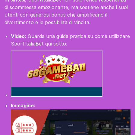
di scommessa emozionante, ma sostiene anche i suoi
utenti con generosi bonus che amplificano il
divertimento e le possibilità di vincita.
Video:
Guarda una guida pratica su come utilizzare
SportItaliaBet qui sotto:
Immagine: