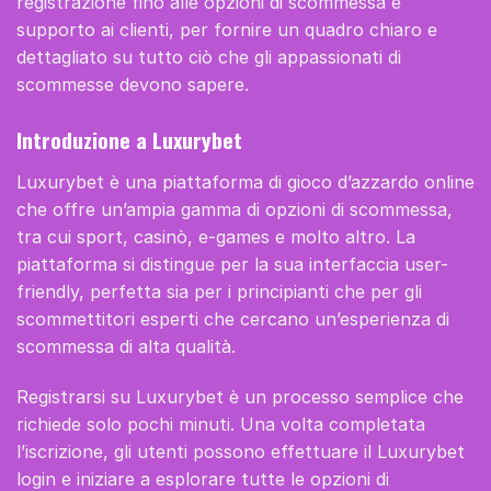
registrazione fino alle opzioni di scommessa e
supporto ai clienti, per fornire un quadro chiaro e
dettagliato su tutto ciò che gli appassionati di
scommesse devono sapere.
Introduzione a Luxurybet
Luxurybet è una piattaforma di gioco d’azzardo online
che offre un’ampia gamma di opzioni di scommessa,
tra cui sport, casinò, e-games e molto altro. La
piattaforma si distingue per la sua interfaccia user-
friendly, perfetta sia per i principianti che per gli
scommettitori esperti che cercano un’esperienza di
scommessa di alta qualità.
Registrarsi su Luxurybet è un processo semplice che
richiede solo pochi minuti. Una volta completata
l’iscrizione, gli utenti possono effettuare il Luxurybet
login e iniziare a esplorare tutte le opzioni di