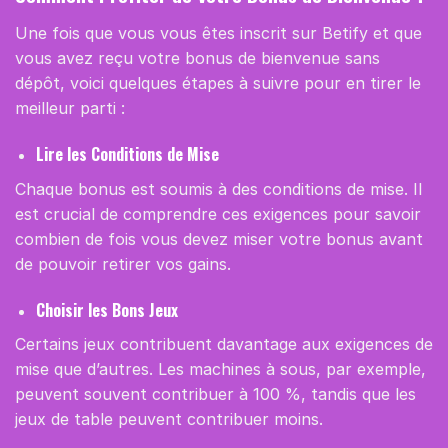
Une fois que vous vous êtes inscrit sur Betify et que
vous avez reçu votre bonus de bienvenue sans
dépôt, voici quelques étapes à suivre pour en tirer le
meilleur parti :
Lire les Conditions de Mise
Chaque bonus est soumis à des conditions de mise. Il
est crucial de comprendre ces exigences pour savoir
combien de fois vous devez miser votre bonus avant
de pouvoir retirer vos gains.
Choisir les Bons Jeux
Certains jeux contribuent davantage aux exigences de
mise que d’autres. Les machines à sous, par exemple,
peuvent souvent contribuer à 100 %, tandis que les
jeux de table peuvent contribuer moins.