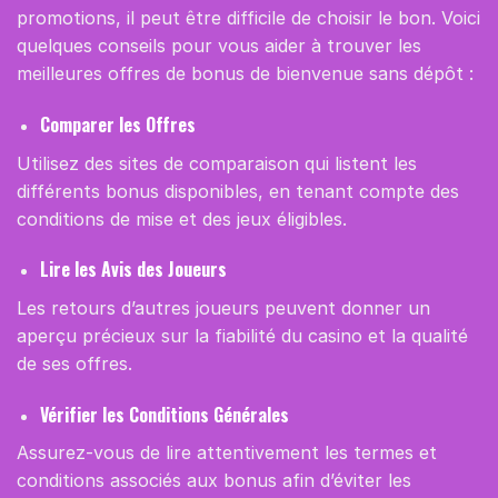
promotions, il peut être difficile de choisir le bon. Voici
quelques conseils pour vous aider à trouver les
meilleures offres de bonus de bienvenue sans dépôt :
Comparer les Offres
Utilisez des sites de comparaison qui listent les
différents bonus disponibles, en tenant compte des
conditions de mise et des jeux éligibles.
Lire les Avis des Joueurs
Les retours d’autres joueurs peuvent donner un
aperçu précieux sur la fiabilité du casino et la qualité
de ses offres.
Vérifier les Conditions Générales
Assurez-vous de lire attentivement les termes et
conditions associés aux bonus afin d’éviter les