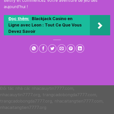
Betify et commencez votre aventure de jeu dès
aujourd’hui !
Đọc thêm:
Blackjack Casino en
Ligne avec Leon : Tout Ce Que Vous
Devez Savoir
Đối tác nhà cái: nhacaiuytin7777.com,
nhacaiuytin7777.org, trangcadobongda7777.com,
trangcadobongda7777.org, nhacaitangtien7777.com,
nhacaitangtien7777.org